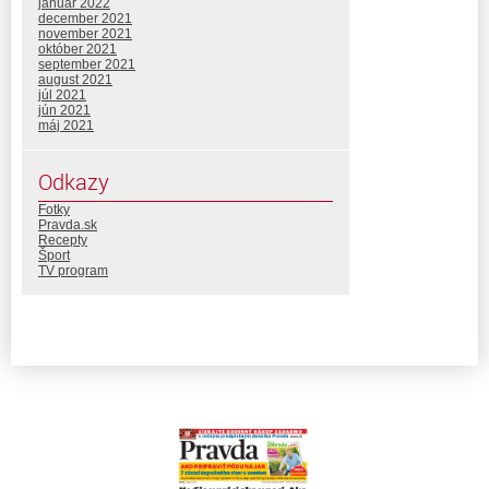
január 2022
december 2021
november 2021
október 2021
september 2021
august 2021
júl 2021
jún 2021
máj 2021
Odkazy
Fotky
Pravda.sk
Recepty
Šport
TV program