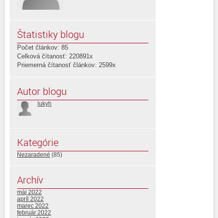
Štatistiky blogu
Počet článkov: 85
Celková čítanosť: 220891x
Priemerná čítanosť článkov: 2599x
Autor blogu
lukyh
Kategórie
Nezaradené
(85)
Archív
máj 2022
apríl 2022
marec 2022
február 2022