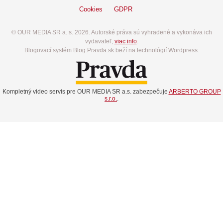
Cookies
GDPR
© OUR MEDIA SR a. s. 2026. Autorské práva sú vyhradené a vykonáva ich
vydavateľ,
viac info
.
Blogovací systém Blog.Pravda.sk beží na technológií Wordpress.
Kompletný video servis pre OUR MEDIA SR a.s. zabezpečuje
ARBERTO GROUP
s.r.o.
.