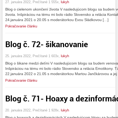
27. januára 2022, Prečítané 1 555x,
lukyh
Blog o cielenom ukončení života V nasledujúcom blogu sa budem 
života. Inšpiráciou na tému mi bolo rádio Slovensko a relácia Kontak
24.januára 2021 o 20.05 s moderátorkou Evou Sládkovou […]
Pokračovanie článku
Blog č. 72- šikanovanie
25. januára 2022, Prečítané 1 603x,
lukyh
Blog o šikane medzi deťmi V nasledujúcom blogu sa budem venova
Inšpiráciou na tému mi bolo rádio Slovensko a relácia Emotikony. Tá
22.januára 2022 o 21.05 s moderátorkou Martou Jančkárovou a jej
Pokračovanie článku
Blog č. 71- Hoaxy a dezinformá
20. januára 2022, Prečítané 1 928x,
lukyh
Blog o hoaxoch a dezinformáciách V nasledujúcom blogu sa bude