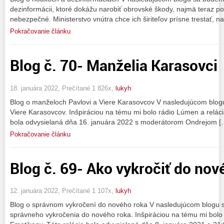
dezinformácii, ktoré dokážu narobiť obrovské škody, najmä teraz 
nebezpečné. Ministerstvo vnútra chce ich širiteľov prísne trestať, 
Pokračovanie článku
Blog č. 70- Manželia Karasovci
18. januára 2022, Prečítané 1 826x,
lukyh
Blog o manželoch Pavlovi a Viere Karasovcov V nasledujúcom blog
Viere Karasovcov. Inšpiráciou na tému mi bolo rádio Lúmen a relácia
bola odvysielaná dňa 16. januára 2022 s moderátorom Ondrejom [
Pokračovanie článku
Blog č. 69- Ako vykročiť do nov
12. januára 2022, Prečítané 1 107x,
lukyh
Blog o správnom vykročení do nového roka V nasledujúcom blogu
správneho vykročenia do nového roka. Inšpiráciou na tému mi bolo 