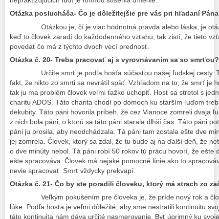
nepraktizujúcich ľudí je formou stíšenia umenie.
Otázka poslucháča- Čo je dôležitejšie pre vás pri hľadaní Pána
Otázkou je, čí je viac hodnotná pravda alebo láska, je ot
keď to človek zaradí do každodenného vzťahu, tak zistí, že tieto vzť
povedať čo má z týchto dvoch vecí prednosť.
Otázka č. 20- Treba pracovať aj s vyrovnávaním sa so smrťou?
Určite smrť je podľa hosťa súčasťou našej ľudskej cesty. T
fakt, že nikto zo smrti sa nevrátil späť. Vzhľadom na to, že smrť je 
tak ju ma problém človek veľmi ťažko uchopiť. Hosť sa stretol s jedn
charitu ADOS. Táto charita chodí po domoch ku starším ľuďom treba
dekubity. Táto páni hovorila príbeh, že cez Vianoce zomreli dvaja ľu
z nich bola páni, o ktorú sa táto páni starala dlhší čas. Táto páni p
páni ju prosila, aby neodchádzala. Tá páni tam zostala ešte dve min
jej zomrela. Človek, ktorý sa zdal, že tu bude aj na ďalší deň, že ne
o dve minúty nebol. Tá páni robí 50 rokov tú prácu hovorí, že ešte 
ešte spracováva. Človek má nejaké pomocné línie ako to spracováva
nevie spracovať. Smrť vždycky prekvapí.
Otázka č. 21- Čo by ste poradili človeku, ktorý má strach zo za
Veľkým pokušením pre človeka je, že príde nový rok a čl
lúke. Podľa hosťa je veľmi dôležité, aby sme nestratili kontinuitu sv
táto kontinuita nám dáva určité nasmerovanie. Byť úprimný ku svojej 