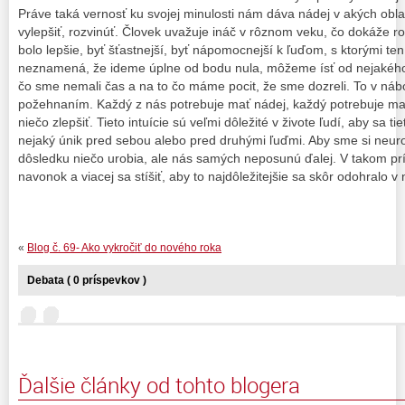
Práve taká vernosť ku svojej minulosti nám dáva nádej v akých obl
vylepšiť, rozvinúť. Človek uvažuje ináč v rôznom veku, čo dokáže r
bolo lepšie, byť šťastnejší, byť nápomocnejší k ľuďom, s ktorými ten
neznamená, že ideme úplne od bodu nula, môžeme ísť od nejakého 
čo sme nemali čas a na to čo máme pocit, že sme dozreli. To v n
požehnaním. Každý z nás potrebuje mať nádej, každý potrebuje mať
niečo zlepšiť. Tieto intuície sú veľmi dôležité v živote ľudí, aby sa t
nejaký únik pred sebou alebo pred druhými ľuďmi. Aby sme si neuro
dôsledku niečo urobia, ale nás samých neposunú ďalej. V takom prí
navonok a viacej sa stíšiť, aby to najdôležitejšie sa skôr odohralo
«
Blog č. 69- Ako vykročiť do nového roka
Debata ( 0 príspevkov )
Ďalšie články od tohto blogera