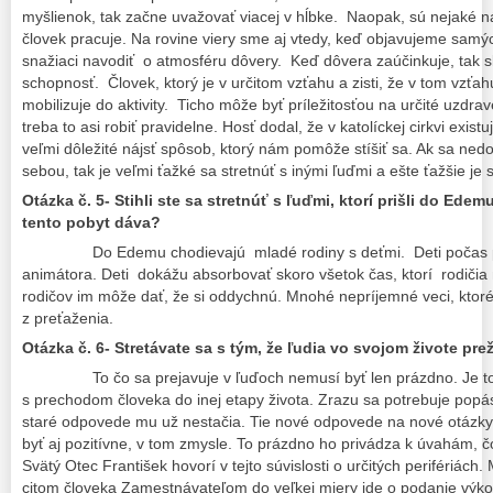
myšlienok, tak začne uvažovať viacej v hĺbke. Naopak, sú nejaké n
človek pracuje. Na rovine viery sme aj vtedy, keď objavujeme samých
snažiaci navodiť o atmosféru dôvery. Keď dôvera zaúčinkuje, tak sl
schopnosť. Človek, ktorý je v určitom vzťahu a zisti, že v tom vzťah
mobilizuje do aktivity. Ticho môže byť príležitosťou na určité uzdr
treba to asi robiť pravidelne. Hosť dodal, že v katolíckej cirkvi exist
veľmi dôležité nájsť spôsob, ktorý nám pomôže stíšiť sa. Ak sa n
sebou, tak je veľmi ťažké sa stretnúť s inými ľuďmi a ešte ťažšie je
Otázka č. 5- Stihli ste sa stretnúť s ľuďmi, ktorí prišli do Ed
tento pobyt dáva?
Do Edemu chodievajú mladé rodiny s deťmi. Deti počas
animátora. Deti dokážu absorbovať skoro všetok čas, ktorí rodičia 
rodičov im môže dať, že si oddychnú. Mnohé nepríjemné veci, ktoré 
z preťaženia.
Otázka č. 6- Stretávate sa s tým, že ľudia vo svojom živote pre
To čo sa prejavuje v ľuďoch nemusí byť len prázdno. Je t
s prechodom človeka do inej etapy života. Zrazu sa potrebuje popá
staré odpovede mu už nestačia. Tie nové odpovede na nové otázky
byť aj pozitívne, v tom zmysle. To prázdno ho privádza k úvahám, čo
Svätý Otec František hovorí v tejto súvislosti o určitých perifériách.
citom človeka Zamestnávateľom do veľkej miery ide o podanie výko