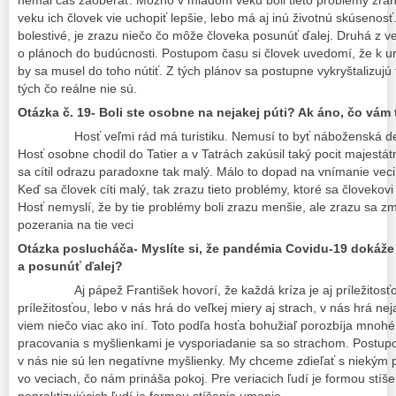
veku ich človek vie uchopiť lepšie, lebo má aj inú životnú skúsenosť.
bolestivé, je zrazu niečo čo môže človeka posunúť ďalej. Druhá z vec
o plánoch do budúcnosti. Postupom času si človek uvedomí, že k u
by sa musel do toho nútiť. Z tých plánov sa postupne vykryštalizujú t
tých čo reálne nie sú.
Otázka č. 19- Boli ste osobne na nejakej púti? Ak áno, čo vám 
Hosť veľmi rád má turistiku. Nemusí to byť náboženská des
Hosť osobne chodil do Tatier a v Tatrách zakúsil taký pocit majestátn
sa cítil odrazu paradoxne tak malý. Málo to dopad na vnímanie veci, 
Keď sa človek cíti malý, tak zrazu tieto problémy, ktoré sa človekov
Hosť nemyslí, že by tie problémy boli zrazu menšie, ale zrazu sa zm
pozerania na tie veci
Otázka poslucháča- Myslíte si, že pandémia Covidu-19 dokáže
a posunúť ďalej?
Aj pápež František hovorí, že každá kríza je aj príležitosťo
príležitosťou, lebo v nás hrá do veľkej miery aj strach, v nás hrá ne
viem niečo viac ako iní. Toto podľa hosťa bohužiaľ porozbíja mnoh
pracovania s myšlienkami je vysporiadanie sa so strachom. Postup
v nás nie sú len negatívne myšlienky. My chceme zdieľať s niekým
vo veciach, čo nám prináša pokoj. Pre veriacich ľudí je formou stíše