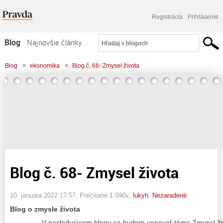
Registrácia
Prihlásenie
Blog
Najnovšie články
Najčítanejšie články
Blog
>
ekonomika
>
Blog č. 68- Zmysel života
Najkomentovanejšie články
Zoznam blogov
Komerčné blogy
Blog č. 68- Zmysel života
10. januára 2022 17:57
, Prečítané 1 090x,
lukyh
,
Nezaradené
Blog o zmysle života
V nasledujúcom blogu sa budem venovať téme Zmysel života