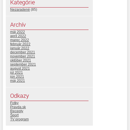
Kategórie
Nezaradené
(85)
Archív
máj 2022
apríl 2022
marec 2022
február 2022
január 2022
december 2021
november 2021
október 2021
september 2021
august 2021
júl 2021
jún 2021
máj 2021
Odkazy
Fotky
Pravda.sk
Recepty
Šport
TV program