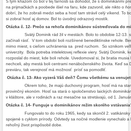
S tým kňazom čo bol v tej farnosti sa dohodol, že s dominikánmi pr
na prijmačkách a poobede išiel na faru, kde zazvonil, ale nikto o ňo
dobrí, že ho zobrali medzi seba a hosť tam strávil celý víkend. To bo
si zobral hosť aj domov. Bol to úvodný odrazový mostík.
Otázka č. 12- Prečo sa rehoľa dominikánov sústreďovala do m
Svätý Dominik rád žil v mestách. Bolo to obdobie 12-13. 
začínali rásť. V tom období boli rozšírené benediktínske rehole. Be
mimo miest, s cieľom uchránenia sa pred ruchom. So vznikom veľký
univerzity. Bola potreba intelektovej reflexie viery. Svätý Dominik, k
rozposlal do miest, kde boli rehole. Uvedomoval si, že bratia musia
nechceli, aby mestá boli centrami nenáboženského života. Keď sa 
previáru, tak verejnosť má možnosť prísť sa pomodliť.
Otázka č. 13- Ako vyzerá Váš deň? Čomu všetkému sa venuje
Okrem toho, že majú duchovný program, hosť má na staro
provinčný ekonóm. Hosť sa stará o spoločenstvo laických dominikánov
v kláštore, ale v rodinách a raz mesačne sa stretávajú, od 1. Janu
Otázka č. 14- Funguje u dominikánov režim skorého vstávania
Fungovalo to do roku 1965, kedy sa skončil 2. vatikánsky 
spojené s cyklom prírody. Odvtedy sa nočné modlenie vynechalo a b
rehoľný život prispôsobil dobe.