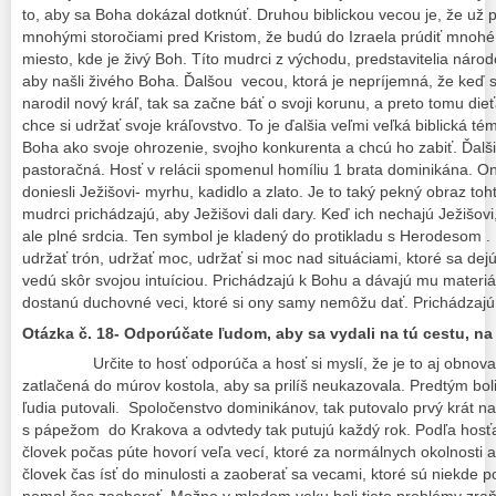
to, aby sa Boha dokázal dotknúť. Druhou biblickou vecou je, že už p
mnohými storočiami pred Kristom, že budú do Izraela prúdiť mnohé 
miesto, kde je živý Boh. Títo mudrci z východu, predstavitelia nár
aby našli živého Boha. Ďalšou vecou, ktorá je nepríjemná, že keď 
narodil nový kráľ, tak sa začne báť o svoji korunu, a preto tomu dieť
chce si udržať svoje kráľovstvo. To je ďalšia veľmi veľká biblická té
Boha ako svoje ohrozenie, svojho konkurenta a chcú ho zabiť. Ďalši
pastoračná. Hosť v relácii spomenul homíliu 1 brata dominikána. O
doniesli Ježišovi- myrhu, kadidlo a zlato. Je to taký pekný obraz toht
mudrci prichádzajú, aby Ježišovi dali dary. Keď ich nechajú Ježišovi
ale plné srdcia. Ten symbol je kladený do protikladu s Herodesom 
udržať trón, udržať moc, udržať si moc nad situáciami, ktoré sa dej
vedú skôr svojou intuíciou. Prichádzajú k Bohu a dávajú mu materi
dostanú duchovné veci, ktoré si ony samy nemôžu dať. Prichádzajú
Otázka č.
18- Odporúčate ľudom, aby sa vydali na tú cestu, na
Určite to hosť odporúča a hosť si myslí, že je to aj obno
zatlačená do múrov kostola, aby sa prilíš neukazovala. Predtým boli
ľudia putovali. Spoločenstvo dominikánov, tak putovalo prvý krát na
s pápežom do Krakova a odvtedy tak putujú každý rok. Podľa hosťa
človek počas púte hovorí veľa vecí, ktoré za normálnych okolnosti a
človek čas ísť do minulosti a zaoberať sa vecami, ktoré sú niekde 
nemal čas zaoberať. Možno v mladom veku boli tieto problémy zraň