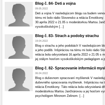
Blog č. 84- Deti a vojna
09.05.2022
Deti a vojna V nasledujúcom blogu sa budem venova
tému mi bolo rádio Slovensko a relácia Emotikony. 
30.apríla 2022 o 21.05 s moderátorkou Martou Jan
vysokoškolským [...]
Blog č. 83- Strach a podoby strachu
19.04.2022
Blog o strachu a jeho podobách V nasledujúcom b
a jeho podôb. Inšpiráciou na tému mi bolo rádio Sl
relácia bola odvysielaná 16.apríla 2022 o 21.05 s
jej stálym hosťom vysokoškolským pedagógom a p
Blog č. 82- Spracovanie informácii mys
06.04.2022
Blog o duševnom spracovaní myšlienok V nasledu
duševného spracovania myšlienok. Inšpiráciou na 
relácia Emotikony. Táto relácia bola odvysielaná dň
moderátorkou Martou Jančkárovou a jej hosťom 
psychológom Mironom Zelinom. [...]