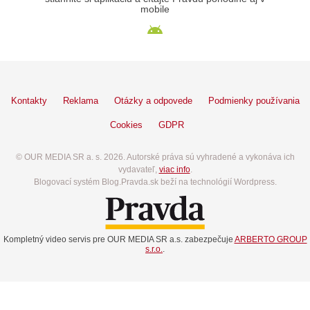
mobile
Kontakty
Reklama
Otázky a odpovede
Podmienky používania
Cookies
GDPR
© OUR MEDIA SR a. s. 2026. Autorské práva sú vyhradené a vykonáva ich
vydavateľ,
viac info
.
Blogovací systém Blog.Pravda.sk beží na technológií Wordpress.
Kompletný video servis pre OUR MEDIA SR a.s. zabezpečuje
ARBERTO GROUP
s.r.o.
.