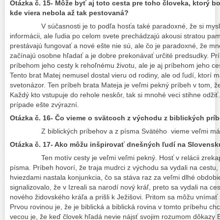
Otázka č. 15- Môže byť aj toto cesta pre toho človeka, ktorý bol
kde viera nebola až tak pestovaná?
V súčasnosti je to podľa hosťa také paradoxné, že si my
informácii, ale ľudia po celom svete prechádzajú akousi stratou pa
prestávajú fungovať a nové ešte nie sú, ale čo je paradoxné, že mno
začínajú osobne hľadať a je dobre prekonávať určité predsudky. Prí
príbehom jeho cesty k rehoľnému životu, ale je aj príbehom jeho cest
Tento brat Matej nemusel dostal vieru od rodiny, ale od ľudí, ktorí 
svetonázor. Ten príbeh brata Mateja je veľmi pekný príbeh v tom, že
Každý kto vstupuje do rehole neskôr, tak si mnohé veci stihne odžiť
prípade ešte zvýrazní.
Otázka č. 16- Čo vieme o svätcoch z východu z biblických prí
Z biblických príbehov a z písma Svätého vieme veľmi málo
Otázka č. 17- Ako môžu inšpirovať dnešných ľudí na Slovens
Ten motív cesty je veľmi veľmi pekný. Hosť v relácii zreka
písma. Príbeh hovorí, že traja mudrci z východu sa vydali na cestu,
hviezdami nastala konjunkcia, čo sa stáva raz za veľmi dlhé obdobie
signalizovalo, že v Izreali sa narodí nový kráľ, preto sa vydali na ce
nového židovského kráľa a prišli k Ježišovi. Pritom sa môžu vnímať 2
Prvou rovinou je, že je biblická a biblická rovina v tomto príbehu ch
vecou je, že keď človek hľadá nevie nájsť svojim rozumom dôkazy Boh