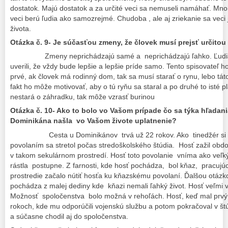
dostatok. Majú dostatok a za určité veci sa nemuseli namáhať. Mno
veci berú ľudia ako samozrejmé. Chudoba , ale aj zriekanie sa veci
života.
Otázka č. 9- Je súčasťou zmeny, že človek musí prejsť určitou
Zmeny neprichádzajú samé a neprichádzajú ľahko. Ľudia
uverili, že vždy bude lepšie a lepšie príde samo. Tento spisovateľ h
prvé, ak človek má rodinný dom, tak sa musí starať o rynu, lebo tá
fakt ho môže motivovať, aby o tú ryňu sa staral a po druhé to isté pl
nestará o záhradku, tak môže vzrasť burinou
Otázka č. 10- Ako to bolo vo Vašom prípade čo sa týka hľadan
Dominikána našla vo Vašom živote uplatnenie?
Cesta u Dominikánov trvá už 22 rokov. Ako tinedžér si to
povolaním sa stretol počas stredoškolského štúdia. Hosť zažil obd
v takom sekulárnom prostredí. Hosť toto povolanie vníma ako veľk
rástla postupne. Z farnosti, kde hosť pochádza, bol kňaz, pracujú
prostredie začalo nútiť hosťa ku kňazskému povolaní. Ďalšou otázko
pochádza z malej dediny kde kňazi nemali ľahký život. Hosť veľmi
Možnosť spoločenstva bolo možná v rehoľách. Hosť, keď mal prvý 
rokoch, kde mu odporúčili vojenskú službu a potom pokračoval v št
a súčasne chodil aj do spoločenstva.