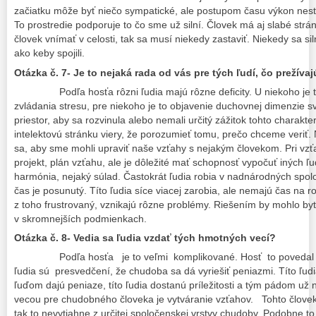
začiatku môže byť niečo sympatické, ale postupom času výkon nest
To prostredie podporuje to čo sme už silní. Človek má aj slabé stránk
človek vnímať v celosti, tak sa musí niekedy zastaviť. Niekedy sa si
ako keby spojili.
Otázka č. 7- Je to nejaká rada od vás pre tých ľudí, čo prežíva
Podľa hosťa rôzni ľudia majú rôzne deficity. U niekoho je t
zvládania stresu, pre niekoho je to objavenie duchovnej dimenzie sv
priestor, aby sa rozvinula alebo nemali určitý zážitok tohto charakt
intelektovú stránku viery, že porozumieť tomu, prečo chceme veriť. N
sa, aby sme mohli upraviť naše vzťahy s nejakým človekom. Pri vzťa
projekt, plán vzťahu, ale je dôležité mať schopnosť vypočuť iných ľ
harmónia, nejaký súlad. Častokrát ľudia robia v nadnárodných spol
čas je posunutý. Títo ľudia síce viacej zarobia, ale nemajú čas na r
z toho frustrovaný, vznikajú rôzne problémy. Riešením by mohlo byť,
v skromnejších podmienkach.
Otázka č. 8- Vedia sa ľudia vzdať tých hmotných vecí?
Podľa hosťa je to veľmi komplikované. Hosť to povedal
ľudia sú presvedčení, že chudoba sa dá vyriešiť peniazmi. Títo ľud
ľuďom dajú peniaze, títo ľudia dostanú príležitosti a tým pádom už
vecou pre chudobného človeka je vytváranie vzťahov. Tohto človek
tak to nevytiahne z určitej spoločenskej vrstvy chudoby. Podobne to 