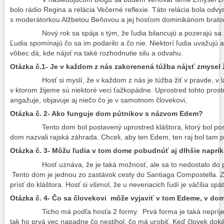
bolo rádio Regina a relácia Večerné reflexie. Táto relácia bola odv
s moderátorkou Alžbetou Beňovou a jej hosťom dominikánom brato
Nový rok sa spája s tým, že ľudia bilancujú a pozerajú sa za
Ľudia spomínajú čo sa im podarilo a čo nie. Niektorí ľudia uvažujú 
vôbec dá, kde nájsť na také rozhodnutie silu a odvahu.
Otázka č.1- Je v každom z nás zakorenená túžba nájsť zmysel 
Hosť si myslí, že v každom z nás je túžba žiť v pravde, v 
v ktorom žijeme sú niektoré veci ťažkopádne. Uprostred tohto prost
angažuje, objavuje aj niečo čo je v samotnom človekovi,
Otázka č. 2- Ako funguje dom pútnikov s názvom Edem?
Tento dom bol postavený uprostred kláštora, ktorý bol pos
dom nazvali rajská záhrada. Chceli, aby ten Edem, ten raj bol tam 
Otázka č. 3- Môžu ľudia v tom dome pobudnúť aj dlhšie naprí
Hosť uznáva, že je taká možnosť, ale sa to nedostalo do pov
Tento dom je jednou zo zastávok cesty do Santiaga Compostella. Zár
prísť do kláštora. Hosť si všimol, že u neveriacich ľudí je väčšia spä
Otázka č. 4- Čo sa človekovi môže vyjaviť v tom Edeme, v do
Ticho má podľa hosťa 2 formy. Prvá forma je taká nepríjemn
tak ho prvá vec napadne čo nestihol, čo má urobiť. Keď človek dok