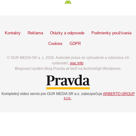
Kontakty
Reklama
Otázky a odpovede
Podmienky používania
Cookies
GDPR
© OUR MEDIA SR a. s. 2026. Autorské práva sú vyhradené a vykonáva ich
vydavateľ,
viac info
.
Blogovací systém Blog.Pravda.sk beží na technológií Wordpress.
Kompletný video servis pre OUR MEDIA SR a.s. zabezpečuje
ARBERTO GROUP
s.r.o.
.