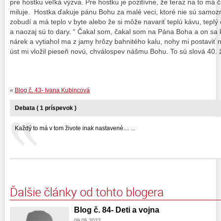
pre hostku veľká výzva. Pre hostku je pozitívne, že teraz na to má č
miluje. Hostka ďakuje pánu Bohu za malé veci, ktoré nie sú samozr
zobudí a má teplo v byte alebo že si môže navariť teplú kávu, tepl
a naozaj sú to dary. “ Čakal som, čakal som na Pána Boha a on sa k
nárek a vytiahol ma z jamy hrôzy bahnitého kalu, nohy mi postaviť n
úst mi vložil pieseň novú, chválospev nášmu Bohu. To sú slová
«
Blog č. 43- Ivana Kubincová
Debata ( 1 príspevok )
Každý to má v tom živote inak nastavené.... ...
Ďalšie články od tohto blogera
Blog č. 84- Deti a vojna
09.05.2022