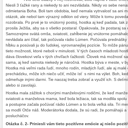
Niesli 3 ťažké rany a niekedy to ani nezvládala. Nikdy vo sebe nen
odmietania Boha. Boli tam obdobia, keď nemala vytrvalosť sa ani mo
otázok, ale nebol tam výrazný odklon od viery. Môže k tomu poveda
rozobrala. Po prvé je to vnútorný postoj, hostka aj keď padala, tak 
prosila Ježiša, aby sa o všetko postaral. Opakovala, že postaraj sa o
Samozrejme svätá omša, sviatosti, zahĺbenie jej vnútorne pomáhalo
nevládala ani čítať, tak počúvala rádio Lúmen. Počúvala prednášky a
hĺbku a posúvali ju do ľudskej, vyrovnanejšej pozície. To môže p
tieto možnosti, ktoré neboli v minulosti. V tých časoch mladosti hostk
dáva človekovi veľa v tých chvíľach ťažkosti. Človek má možnosť sa 
sama, aj keď samota niekedy je náročná. Hostka býva v meste, v b
Hostka má veľmi rada ľudí, mnoho rodín, mladých ľudí, ale aj malé 
prechádzku, môže ich niečo učiť, môže ísť s nimi na výlet. Boh, ke
odmeňuje inými darmi. Tie naozaj treba zobrať a využiť ich. S deťmi
alebo si zavolajú.
Hostka mala zážitok s chorými manželovými rodičmi, že keď manželo
sviatosti a manželova mama, keď bola ležiaca, tak sa modlila spolu
a postupne začala počúvať rádio Lúmen a to bola veľká sila. Tri me
sa modlí Otče náš. Moderátorka dodala, že sú radi, že pomáhajú a 
poslucháčov.
Otázka č. 2- Priniesli vám tieto pozitívne emócie aj niečo pozit