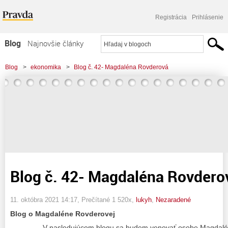
Registrácia
Prihlásenie
Blog
Najnovšie články
Najčítanejšie články
Blog
>
ekonomika
>
Blog č. 42- Magdaléna Rovderová
Najkomentovanejšie články
Zoznam blogov
Komerčné blogy
Blog č. 42- Magdaléna Rovdero
11. októbra 2021 14:17
, Prečítané 1 520x,
lukyh
,
Nezaradené
Blog o Magdaléne Rovderovej
V nasledujúcom blogu sa budem venovať osobe Magdalén