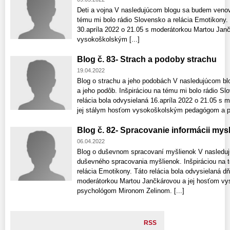
Deti a vojna V nasledujúcom blogu sa budem venova
tému mi bolo rádio Slovensko a relácia Emotikony. 
30.apríla 2022 o 21.05 s moderátorkou Martou Jan
vysokoškolským [...]
Blog č. 83- Strach a podoby strachu
19.04.2022
Blog o strachu a jeho podobách V nasledujúcom b
a jeho podôb. Inšpiráciou na tému mi bolo rádio Sl
relácia bola odvysielaná 16.apríla 2022 o 21.05 s
jej stálym hosťom vysokoškolským pedagógom a p
Blog č. 82- Spracovanie informácii mys
06.04.2022
Blog o duševnom spracovaní myšlienok V nasledu
duševného spracovania myšlienok. Inšpiráciou na 
relácia Emotikony. Táto relácia bola odvysielaná dň
moderátorkou Martou Jančkárovou a jej hosťom 
psychológom Mironom Zelinom. [...]
RSS