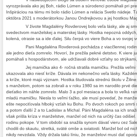
vyrozprávala ako jej Boh, rádio Lúmen a súrodenci pomáhali pri pr
Inšpiráciou na tému mi bolo rádio Lúmen a relácia Svetlo nádeje. Tá
októbra 2021 s moderátorkou Janou Ondrejkovou a jej hostkou M
V živote Magdalény Rovderovej bolo veľa lásky, ale aj smútku
svedectvom manželskej a materskej lásky. Hostka nepozná oddych,
kolená, otrasie sa a ide ďalej. Silu čerpá vo viere Boha a vo svojej v
Pani Magdaléna Rovderová pochádza z viacčlennej rodiny z 
ale jedno dieťa zomrelo. Hovorí, že prežila pekné detstvo. K viere ju
pomáhali s hospodárstvom, ale udržiavali dobré vzťahy so strýkami,
Jej mamička ako 4- ročná stratila mamičku. Prežila veľmi ťažk
ukazovala ako niesť kríže. Dávala im nekonečno veľa lásky. Každém
a kríže, ktoré majú význam. Hostka študovala strednú školu v Žiline
s manželom, potom sa zobrali a v roku 1980 sa im narodilo prvé dieťa
dieťatko im náhle zomrelo. Malo 3 a pol mesiaca a bola to veľká ra
mladú mamičku. Niesla to veľmi ťažko, ale musí povedať, že manžel
ešte nepociťovala hlboký vzťah ku Bohu. Po dvoch rokoch po smrti 
a potom ďalší 2 a to Ladislav a Michal. Páni Magdaléna sa ich snaž
však prišla kríza v manželstve, manžel od nich na určitý čas odišiel.
rodinu pokope. V tom období sa snažila synom dávať vieru cez Salez
chodili do skautu, stretká, sväté omše a sviatosti. Manžel bol od ni
nikdy nevzdala. Vždy držala takú líniu, že manželovi musí dať oporu,