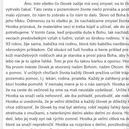
Áno, toto všetko čo človek zažije má svoj zmysel, na to č
vytrvalo čakať. Táto cesta v pozemskom živote niečo prináša a pos
malo význam, čo nám to zobralo a čo nám to dalo. Slovo od Boha b
jeho hĺbku. Odmenou za to všetko je, že nachádzame zmysel života 
Hostka priznáva, že materiálne veci si treba kúpiť a užívať, ale do u
potrebujeme. V tomto čase, keď pripustila duše k Bohu, tak nachád
veciach predovšetkým vzťah s ľuďmi, vzťah so širokou rodinou. V 
93 rokov, žije sama, babička má rodinu, ktorá túto babičku navštevu
obrovským príkladom. Od situácii od ľudí hostka si berie príklad pre
koži manželových rodičoch aká je staroba a prosí pána Boha, aby h
lebo nie je to úplne ľahké. Toto je pre ňu takou barlou a oporou. Hos
Na prvom mieste človek je stvorený našim Bohom, našim Otcom. Ho
o pomoc. V určitých chvíľach života každý človek prežíva určité trá
pozemskú pomoc, t.j. lekári, rodina, priatelia. Každý je zahltený prác
ktorí hostke pomohli. V nemalej miere je to o nás samých. Hostka
že na ceste do večnosti by sme sa mali neustále vzdelávať. Určite
Hostka sa snaží veľa nehovoriť, ale iba pohladiť, povzbudiť, ale nie
Hostka si uvedomila, že je veľmi dôležitá a každý človek je dôležit
chce zdôrazniť, že človek by mal byť aktívny, robiť nejaký ľahký špor
stretnutia s vnučkami, s neterkinými deťmi alebo deťmi zo dvora. H
detí, lebo jej malý syn tak rýchlo zomrel. Hostka je veľmi citlivá na d
ktoré sa snaží neprekročiť. Hostka sa rozpráva s deťmi, povzbudzuje