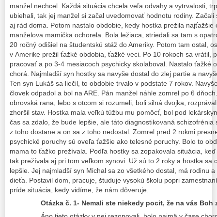
manžel nechcel. Každá situácia chcela veľa odvahy a vytrvalosti, tr
ubiehali, tak jej manžel si začal uvedomovať hodnotu rodiny. Začali
aj rád doma. Potom nastalo obdobie, kedy hostka prežila najťažšie 
manželova mamička ochorela. Bola ležiaca, striedali sa tam s opatr
20 ročný odišiel na študentskú stáž do Ameriky. Potom tam ostal, o
v Amerike prežil ťažké obdobia, ťažké veci. Po 10 rokoch sa vrátil, p
pracovať a po 3-4 mesiacoch psychicky skolaboval. Nastalo ťažké o
chorá. Najmladší syn hostky sa navyše dostal do zlej partie a navyš
Ten syn Lukáš sa liečil, to obdobie trvalo v podstate 7 rokov. Navy
človek odpadol a bol na ARE. Pán manžel náhle zomrel po 6 dňoch.
obrovská rana, lebo s otcom si rozumeli, boli silná dvojka, rozprával
zhoršil stav. Hostka mala veľkú túžbu mu pomôcť, bol pod lekársky
čas sa zdalo, že bude lepšie, ale táto diagnostikovaná schizofrénia sa
z toho dostane a on sa z toho nedostal. Zomrel pred 2 rokmi presne,
psychické poruchy sú oveľa ťažšie ako telesné poruchy. Bolo to obd
mama to ťažko prežívala. Podľa hostky sa zopakovala situácia, keď j
tak prežívala aj pri tom veľkom synovi. Už sú to 2 roky a hostka sa c
lepšie. Jej najmladší syn Michal sa zo všetkého dostal, má rodinu a
dieťa. Postavil dom, pracuje, študuje vysokú školu popri zamestnan
príde situácia, kedy vidíme, že nám dôveruje.
Otázka č. 1- Nemali ste niekedy pocit, že na vás Boh
Áno tieto otázky v nej rezonovali, bolo najmä v čase cho