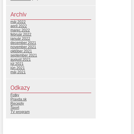
Archív
máj 2022
apríl 2022
marec 2022
február 2022
január 2022
december 2021
november 2021
október 2021
september 2021
august 2021
júl 2021
jún 2021
máj 2021
Odkazy
Fotky
Pravda.sk
Recepty
Šport
TV program