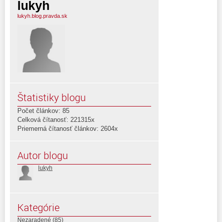
lukyh
lukyh.blog.pravda.sk
Štatistiky blogu
Počet článkov: 85
Celková čítanosť: 221315x
Priemerná čítanosť článkov: 2604x
Autor blogu
lukyh
Kategórie
Nezaradené
(85)