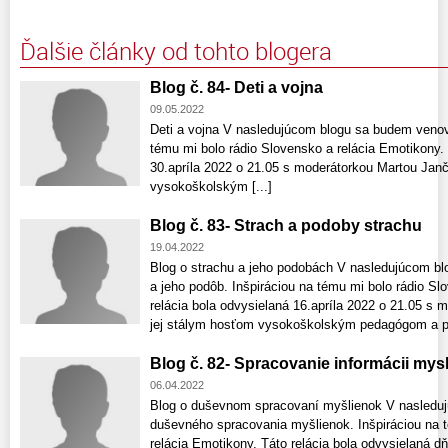
Ďalšie články od tohto blogera
Blog č. 84- Deti a vojna
09.05.2022
Deti a vojna V nasledujúcom blogu sa budem venova
tému mi bolo rádio Slovensko a relácia Emotikony. 
30.apríla 2022 o 21.05 s moderátorkou Martou Jan
vysokoškolským [...]
Blog č. 83- Strach a podoby strachu
19.04.2022
Blog o strachu a jeho podobách V nasledujúcom b
a jeho podôb. Inšpiráciou na tému mi bolo rádio Sl
relácia bola odvysielaná 16.apríla 2022 o 21.05 s
jej stálym hosťom vysokoškolským pedagógom a p
Blog č. 82- Spracovanie informácii mys
06.04.2022
Blog o duševnom spracovaní myšlienok V nasledu
duševného spracovania myšlienok. Inšpiráciou na 
relácia Emotikony. Táto relácia bola odvysielaná dň