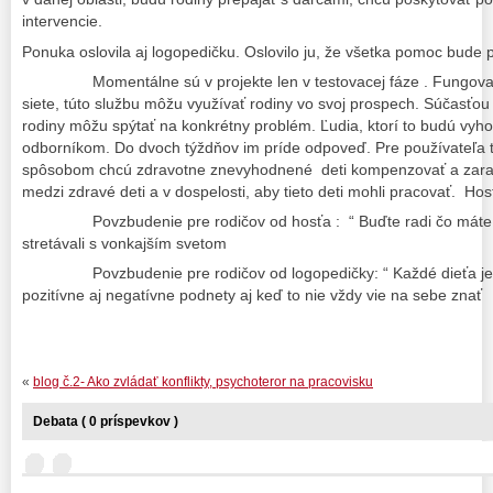
intervencie.
Ponuka oslovila aj logopedičku. Oslovilo ju, že všetka pomoc bude
Momentálne sú v projekte len v testovacej fáze . Fungovať to
siete, túto službu môžu využívať rodiny vo svoj prospech. Súčasťou
rodiny môžu spýtať na konkrétny problém. Ľudia, ktorí to budú vy
odborníkom. Do dvoch týždňov im príde odpoveď. Pre používateľa
spôsobom chcú zdravotne znevyhodnené deti kompenzovať a zaradiť 
medzi zdravé deti a v dospelosti, aby tieto deti mohli pracovať. Hos
Povzbudenie pre rodičov od hosťa : “ Buďte radi čo máte d
stretávali s vonkajším svetom
Povzbudenie pre rodičov od logopedičky: “ Každé dieťa je v
pozitívne aj negatívne podnety aj keď to nie vždy vie na sebe znať
«
blog č.2- Ako zvládať konflikty, psychoteror na pracovisku
Debata ( 0 príspevkov )