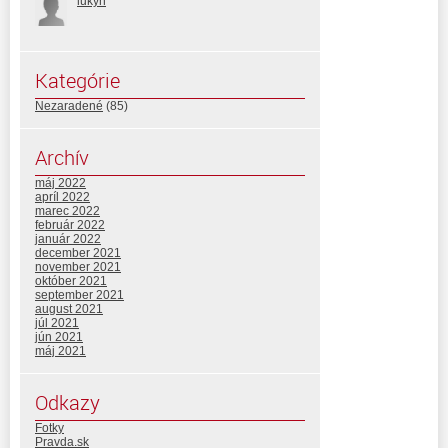
lukyh
Kategórie
Nezaradené
(85)
Archív
máj 2022
apríl 2022
marec 2022
február 2022
január 2022
december 2021
november 2021
október 2021
september 2021
august 2021
júl 2021
jún 2021
máj 2021
Odkazy
Fotky
Pravda.sk