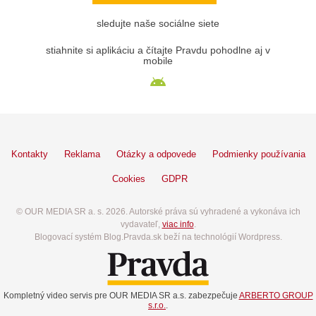
sledujte naše sociálne siete
stiahnite si aplikáciu a čítajte Pravdu pohodlne aj v
mobile
Kontakty
Reklama
Otázky a odpovede
Podmienky používania
Cookies
GDPR
© OUR MEDIA SR a. s. 2026. Autorské práva sú vyhradené a vykonáva ich
vydavateľ,
viac info
.
Blogovací systém Blog.Pravda.sk beží na technológií Wordpress.
Kompletný video servis pre OUR MEDIA SR a.s. zabezpečuje
ARBERTO GROUP
s.r.o.
.