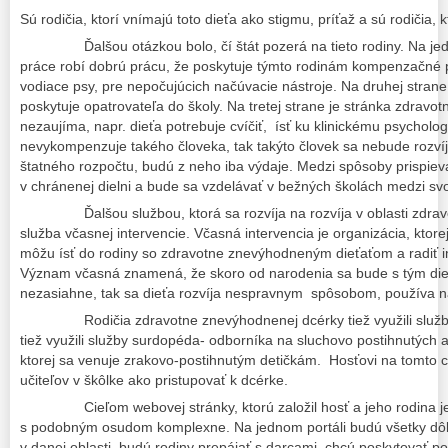
Sú rodičia, ktorí vnímajú toto dieťa ako stigmu, príťaž a sú rodičia, 
Ďalšou otázkou bolo, čí štát pozerá na tieto rodiny. Na jedn
práce robí dobrú prácu, že poskytuje týmto rodinám kompenzačné p
vodiace psy, pre nepočujúcich načúvacie nástroje. Na druhej strane,
poskytuje opatrovateľa do školy. Na tretej strane je stránka zdravot
nezaujíma, napr. dieťa potrebuje cvíčiť, ísť ku klinickému psycholo
nevykompenzuje takého človeka, tak takýto človek sa nebude rozvíj
štatného rozpočtu, budú z neho iba výdaje. Medzi spôsoby prispiev
v chránenej dielni a bude sa vzdelávať v bežných školách medzi svo
Ďalšou službou, ktorá sa rozvíja na rozvíja v oblasti zdravo
služba včasnej intervencie. Včasná intervencia je organizácia, ktore
môžu ísť do rodiny so zdravotne znevýhodneným dieťaťom a radiť i
Význam včasná znamená, že skoro od narodenia sa bude s tým die
nezasiahne, tak sa dieťa rozvíja nespravnym spôsobom, používa n
Rodičia zdravotne znevýhodnenej dcérky tiež využili službu v
tiež využili služby surdopéda- odborníka na sluchovo postihnutých a ti
ktorej sa venuje zrakovo-postihnutým detičkám. Hosťovi na tomto ce
učiteľov v škôlke ako pristupovať k dcérke.
Cieľom webovej stránky, ktorú založil hosť a jeho rodina j
s podobným osudom komplexne. Na jednom portáli budú všetky dôlež
v danej oblasti, budú rodiny prepájať s darcami, chcú poskytovať 