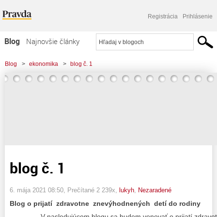
Registrácia
Prihlásenie
Blog
Najnovšie články
Najčítanejšie články
Blog
>
ekonomika
>
blog č. 1
Najkomentovanejšie články
Zoznam blogov
Komerčné blogy
blog č. 1
6. mája 2021 08:50
, Prečítané 2 239x,
lukyh
,
Nezaradené
Blog o prijatí zdravotne znevýhodnených detí do rodiny
V nasledujúcom blogu sa budem venovať o prijatí zdravotn