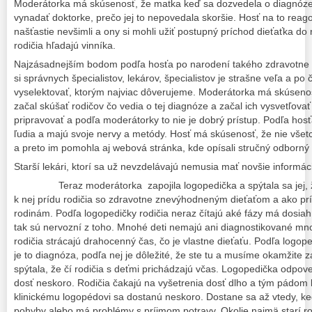
Moderátorka má skúsenosť, že matka keď sa dozvedela o diagnóze s
vynadať doktorke, prečo jej to nepovedala skoršie. Hosť na to reagov
našťastie nevšimli a ony si mohli užiť postupný príchod dieťaťka do r
rodičia hľadajú vinníka.
Najzásadnejším bodom podľa hosťa po narodení takého zdravotne 
si správnych špecialistov, lekárov, špecialistov je strašne veľa a po 
vyselektovať, ktorým najviac dôverujeme. Moderátorka má skúsenosť
začal skúšať rodičov čo vedia o tej diagnóze a začal ich vysvetľova
pripravovať a podľa moderátorky to nie je dobrý prístup. Podľa hosťa 
ľudia a majú svoje nervy a metódy. Hosť má skúsenosť, že nie všetc
a preto im pomohla aj webová stránka, kde opísali stručný odborný 
Starší lekári, ktorí sa už nevzdelávajú nemusia mať novšie informác
Teraz moderátorka zapojila logopedička a spýtala sa jej, že
k nej prídu rodičia so zdravotne znevýhodneným dieťaťom a ako prí
rodinám. Podľa logopedičky rodičia neraz čítajú aké fázy má dosiah
tak sú nervozní z toho. Mnohé deti nemajú ani diagnostikované 
rodičia strácajú drahocenný čas, čo je vlastne dieťaťu. Podľa logope
je to diagnóza, podľa nej je dôležité, že ste tu a musíme okamžite
spýtala, že čí rodičia s deťmi prichádzajú včas. Logopedička odpove
dosť neskoro. Rodičia čakajú na vyšetrenia dosť dlho a tým pádom k
klinickému logopédovi sa dostanú neskoro. Dostane sa až vtedy, k
pohyby alebo má problémy s príjmom potravy. Okolie najmä starí ro