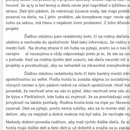
hovoriť, že aj ty si bol lenivý a dieťa nevie jesť napríklad s lyžičk
stravu. Deti tým pádom, že netrenujú žuvacie svaly, tak majú prob
pozerať na dieťa, na 1 jeho problém, ale komplexne napr. nevie u
nohu za sebou, má hlavu v nejakom inom postavení. Z toho dôvodu 
projekt.
Ďalšou otázkou pani redaktorky bolo, čí sa rodiny dieťaťa 
utiahnu a nechodia do spoločnosti. Mali takú informáciu, že rodiny sa
medzi ľudí. Na druhej strane tí istí ľudia sa pýtajú, prečo sa o nás
verejno sť nezaujíma a vždy odpovedajú preto je to, že ste sa uzavre
v pohode. Keď sa rodičia týchto detí uzavrú, tak dieťa neurobí nič a
projekty a povzbudzujú, aby sa nehanbili za zdravotné znevýhodneni
Ďalšou otázkou redaktorky bolo čí tieto bariéry medzi zdra
spoločnosťou sú veľké. Podľa hosťa tu zostala stigma zo socializmu, 
rôznych centier a tým pádom neboli na očiach spoločnosti. Hosť má
povedali, že nechceli sme sa vás to pýtať, lebo nechceli sme vás zr
že býva v Piešťaňoch, kde ľudia sú zvyknutí, že sa prechádzajú voz
privyknutí na takéto pohľady. Rodina hosťa bola na tripe po Slovens
zazerali. Deti sa pýtajú, prečo nemá ručičky, ako sa to mohlo stáť, n
deťom, aby sa nepýtali a dobrá reakcia má byť taká, že nechajte m
Niekedy doktori povedia rodičom, aby mali rýchlo ďalšie dieťa, že 
hosťa majú ďalšie deti a tieto deti ju už dobehli a snažia sa ju za